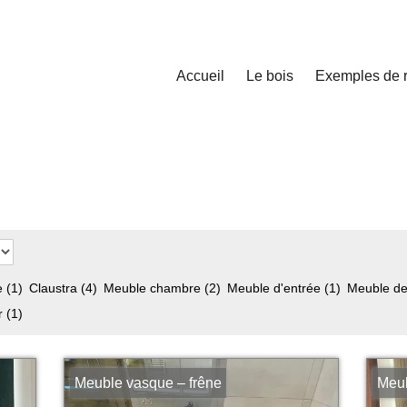
Accueil
Le bois
Exemples de r
e
(1)
Claustra
(4)
Meuble chambre
(2)
Meuble d'entrée
(1)
Meuble d
ur
(1)
Meuble vasque – frêne
Meub