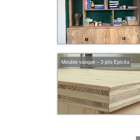
Meuble vasque – 3 plis Epicéa